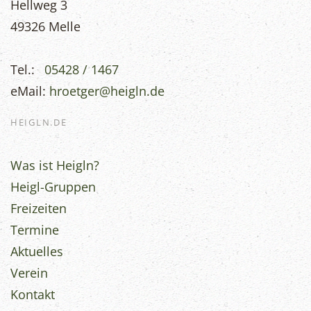
Hellweg 3
49326 Melle
Tel.:
05428 / 1467
eMail:
hroetger@heigln.de
HEIGLN.DE
Was ist Heigln?
Heigl-Gruppen
Freizeiten
Termine
Aktuelles
Verein
Kontakt