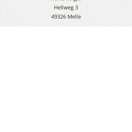
Hellweg 3
49326 Melle
Tel.:
05428 1467
eMail:
hroetger@heigln.de